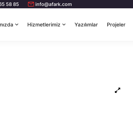
65 58 85
info@afark.com
mızda
Hizmetlerimiz
Yazılımlar
Projeler