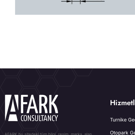
Hizmetl
Turnike Geç
Otopark Ge
AFARK bu sitedeki tüm bilgi, resim, marka, alan